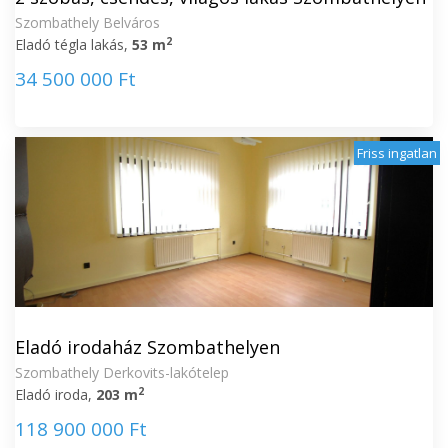
Szombathely Belváros
2
Eladó tégla lakás,
53 m
34 500 000 Ft
Friss ingatlan
Eladó irodaház Szombathelyen
Szombathely Derkovits-lakótelep
2
Eladó iroda,
203 m
118 900 000 Ft