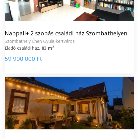
Nappali+ 2 szobás családi ház Szombathelyen
Szombathely Éhen Gyula-kertváros
2
Eladó családi ház,
83 m
59 900 000 Ft