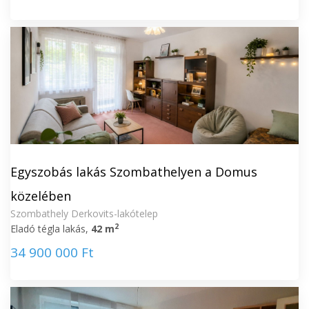
Egyszobás lakás Szombathelyen a Domus
közelében
Szombathely Derkovits-lakótelep
2
Eladó tégla lakás,
42 m
34 900 000 Ft