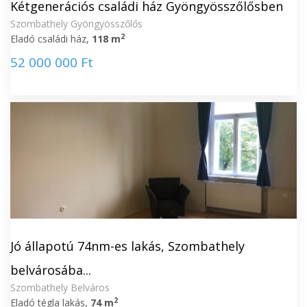
Kétgenerációs családi ház Gyöngyösszőlősben
Szombathely Gyöngyösszőlős
2
Eladó családi ház,
118 m
52 000 000 Ft
Jó állapotú 74nm-es lakás, Szombathely
belvárosába...
Szombathely Belváros
2
Eladó tégla lakás,
74 m