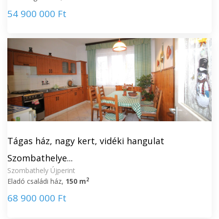
54 900 000 Ft
Tágas ház, nagy kert, vidéki hangulat
Szombathelye...
Szombathely Újperint
2
Eladó családi ház,
150 m
68 900 000 Ft