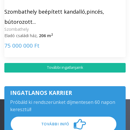
Szombathely beépített kandalló,pincés,
bútorozott...
Szombathely
2
Eladó családi ház,
206 m
75 000 000 Ft
További ingatlanjaink
INGATLANOS KARRIER
Próbáld ki rendszerünket díjmentesen 60 napon
keresztül!
TOVÁBBI INFÓ