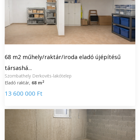
68 m2 műhely/raktár/iroda eladó újépítésű
társashá...
Szombathely Derkovits-lakótelep
2
Eladó raktár,
68 m
13 600 000 Ft