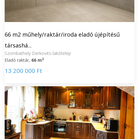
66 m2 műhely/raktár/iroda eladó újépítésű
társashá...
Szombathely Derkovits-lakótelep
2
Eladó raktár,
66 m
13 200 000 Ft