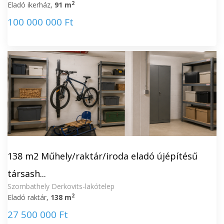
2
Eladó ikerház,
91 m
100 000 000 Ft
138 m2 Műhely/raktár/iroda eladó újépítésű
társash...
Szombathely Derkovits-lakótelep
2
Eladó raktár,
138 m
27 500 000 Ft